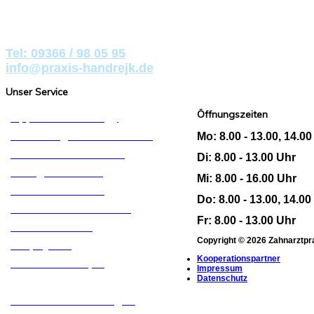
Jahnstraße 1
97271 Kleinrinderfeld
Tel: 09366 / 98 05 95
info@praxis-handrejk.de
Unser Service
Öffnungszeiten
Applied Kinesiology
Kariesdiagnostik mit Laser
Mo: 8.00 - 13.00, 14.00
Kinderzahnheilkunde
Di: 8.00 - 13.00 Uhr
Lachgassedierung
Mi: 8.00 - 16.00 Uhr
Materialaustestung
Do: 8.00 - 13.00, 14.00
Metallfreier Zahnersatz
Fr: 8.00 - 13.00 Uhr
Naturheilkunde
Copyright © 2026 Zahnarztpra
Prophylaxe
Kooperationspartner
Schienentherapie
Impressum
Datenschutz
Umweltzahnmedizin
Vollkeramik - Füllungen