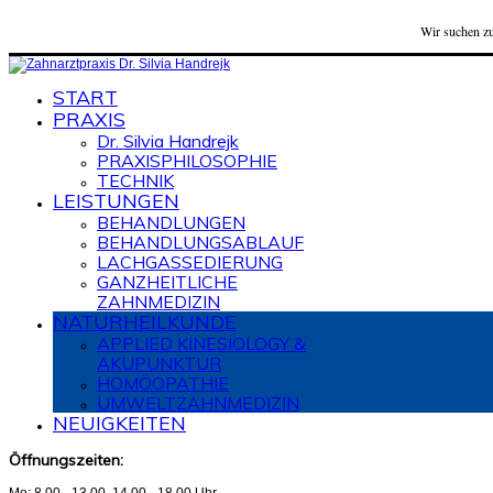
Wir suchen zu
START
PRAXIS
Dr. Silvia Handrejk
PRAXISPHILOSOPHIE
TECHNIK
LEISTUNGEN
BEHANDLUNGEN
BEHANDLUNGSABLAUF
LACHGASSEDIERUNG
GANZHEITLICHE
ZAHNMEDIZIN
NATURHEILKUNDE
APPLIED KINESIOLOGY &
AKUPUNKTUR
HOMÖOPATHIE
UMWELTZAHNMEDIZIN
NEUIGKEITEN
Öffnungszeiten: